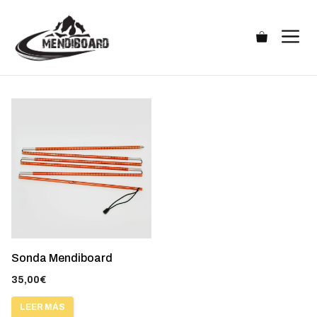
Saltar
al
M
contenido
Sonda Mendiboard
35,00
€
LEER MÁS