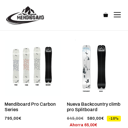
Saltar
al
M
contenido
Este
Este
producto
producto
tiene
tiene
múltiples
múltiples
variantes.
variantes.
Las
Las
opciones
opciones
se
se
Mendiboard Pro Carbon
Nueva Backcountry climb
pueden
pueden
Series
pro Splitboard
elegir
elegir
El
El
795,00
€
645,00
€
580,00
€
-10%
en
en
precio
precio
Ahorra
65,00
€