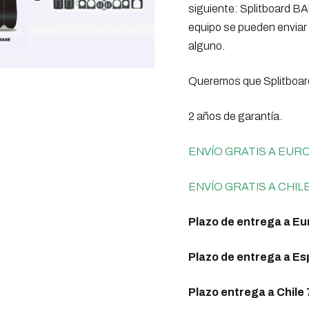
siguiente: Splitboard B
era:
es:
equipo se pueden enviar 
989,00€.
890,
alguno.
Queremos que Splitboard
2 años de garantía.
ENVÍO GRATIS A EUR
ENVÍO GRATIS A CHIL
Plazo de entrega a Eur
Plazo de entrega a Esp
Plazo entrega a Chile 