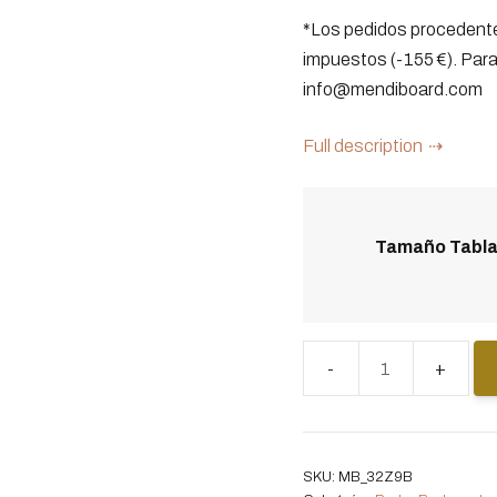
*Los pedidos procedente
impuestos (-155 €). Par
info@mendiboard.com
Full description
Tamaño Tabl
Pack
Backcountry
Climb
Pro
SKU:
MB_32Z9B