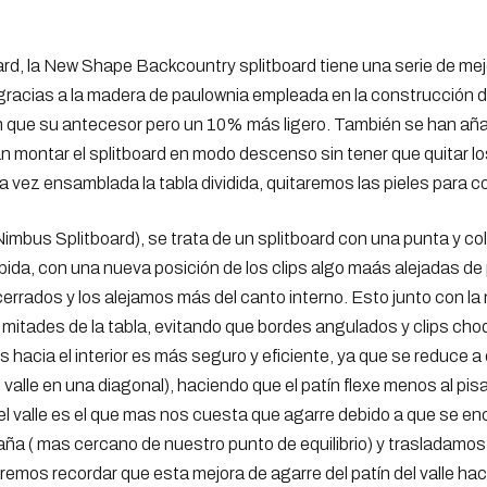
ard, la New Shape Backcountry splitboard tiene una serie de me
acias a la madera de paulownia empleada en la construcción de 
n que su antecesor pero un 10% más ligero. También se han añad
irán montar el splitboard en modo descenso sin tener que quitar l
una vez ensamblada la tabla dividida, quitaremos las pieles par
Nimbus Splitboard), se trata de un splitboard con una punta y c
bida, con una nueva posición de los clips algo maás alejadas d
rrados y los alejamos más del canto interno. Esto junto con la 
os mitades de la tabla, evitando que bordes angulados y clips cho
hacia el interior es más seguro y eficiente, ya que se reduce a c
l valle en una diagonal), haciendo que el patín flexe menos al pis
 del valle es el que mas nos cuesta que agarre debido a que se en
aña ( mas cercano de nuestro punto de equilibrio) y trasladamos 
emos recordar que esta mejora de agarre del patín del valle hace