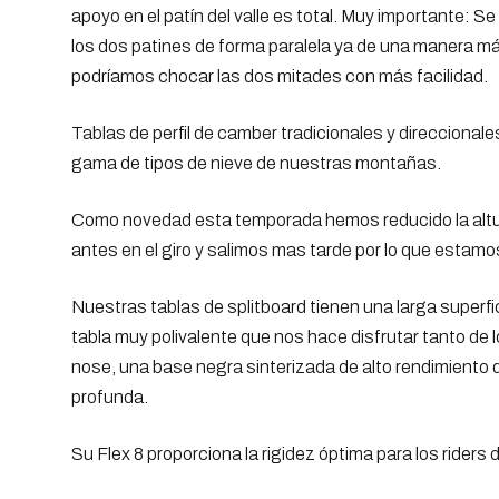
apoyo en el patín del valle es total. Muy importante:
los dos patines de forma paralela ya de una manera más
podríamos chocar las dos mitades con más facilidad.
Tablas de perfil de camber tradicionales y direcciona
gama de tipos de nieve de nuestras montañas.
Como novedad esta temporada hemos reducido la altura 
antes en el giro y salimos mas tarde por lo que estamos
Nuestras tablas de splitboard tienen una larga superf
tabla muy polivalente que nos hace disfrutar tanto de l
nose, una base negra sinterizada de alto rendimiento q
profunda.
Su Flex 8 proporciona la rigidez óptima para los riders