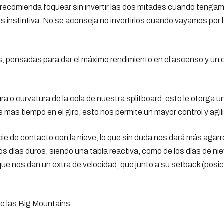
 Se recomienda foquear sin invertir las dos mitades cuando teng
 instintiva. No se aconseja no invertirlos cuando vayamos por l
les, pensadas para dar el máximo rendimiento en el ascenso y u
o curvatura de la cola de nuestra splitboard, esto le otorga u
 mas tiempo en el giro, esto nos permite un mayor control y agili
icie de contacto con la nieve, lo que sin duda nos dará más aga
os días duros, siendo una tabla reactiva, como de los días de nie
ue nos dan un extra de velocidad, que junto a su setback (posici
 de las Big Mountains.