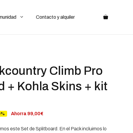
actual
es:
.
890,00€.
munidad
Contacto y alquiler
kcountry Climb Pro
d + Kohla Skins + kit
Ahorra
99,00
€
0%
o
os este Set de Splitboard. En el Pack incluimos lo
l