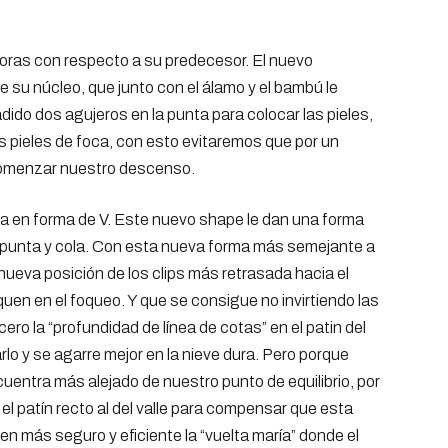
joras con respecto a su predecesor. El nuevo
su núcleo, que junto con el álamo y el bambú le
ido dos agujeros en la punta para colocar las pieles,
os pieles de foca, con esto evitaremos que por un
a comenzar nuestro descenso.
ola en forma de V. Este nuevo shape le dan una forma
e punta y cola. Con esta nueva forma más semejante a
nueva posición de los clips más retrasada hacia el
quen en el foqueo. Y que se consigue no invirtiendo las
ero la “profundidad de línea de cotas” en el patin del
arlo y se agarre mejor en la nieve dura. Pero porque
cuentra más alejado de nuestro punto de equilibrio, por
el patín recto al del valle para compensar que esta
n más seguro y eficiente la “vuelta maría” donde el