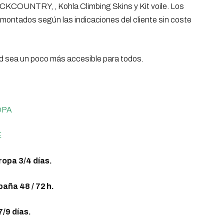
ACKCOUNTRY, , Kohla Climbing Skins y Kit voile. Los
montados según las indicaciones del cliente sin coste
00€.
 sea un poco más accesible para todos.
OPA
E
opa 3/4 días.
aña 48 / 72 h.
7/9 días.