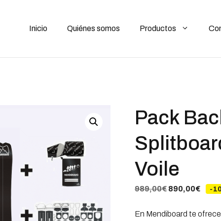
original
era:
989,00€
Inicio
Quiénes somos
Productos
Co
Pack Bac
Splitboar
Voile
El
El
989,00
€
890,00
€
-1
precio
preci
En Mendiboard te ofrecem
original
actua