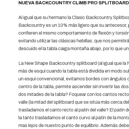
NUEVA BACKCOUNTRY CLIMB PRO SPLITBOARD
Al igual que su hermano la Clasic Backcountry Splitbo
Backcountry es un 10% más ligero que su antecesor, gr
confieren el mismo comportamiento de flexión y torsió
evitando utilizar las clásicas hebillas, que nos permit
descuido el la tabla caiga montaña abajo, por lo que 
La New Shape Backcountry splitboard (al igual que la 
más de esquí cuando la tabla está dividida en modo su
un esquí convencional, evitamos bordes con ángulos ce
centro de la tabla, permite ascender sin invertir las d
dos mitades de la tabla? Foquear con los cantos rectos 
valle (la mitad del splitboard que se sitúa más cerca de
trasladamos el canto recto al patín del valle? El patín
la tanto trasladamos el canto curvo al patín de la mont
mas lejos de nuestro punto de equilibrio. Además deber