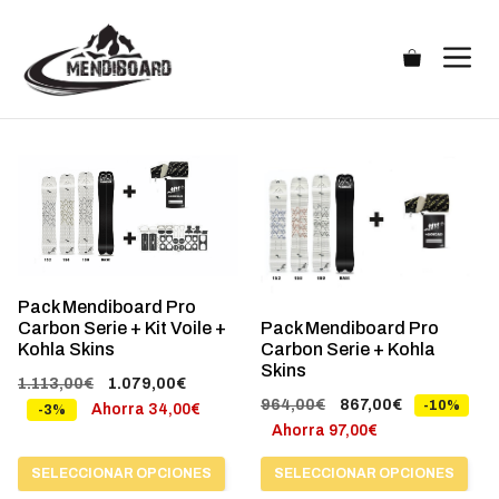
Saltar
al
M
contenido
Este
Este
producto
producto
tiene
tiene
múltiples
múltiples
variantes.
variantes.
Pack Mendiboard Pro
Las
Las
Pack Mendiboard Pro
Carbon Serie + Kit Voile +
Carbon Serie + Kohla
Kohla Skins
opciones
opciones
Skins
se
se
El
El
1.113,00
€
1.079,00
€
El
El
964,00
€
867,00
€
-10%
precio
precio
pueden
pueden
Ahorra
34,00
€
-3%
precio
precio
Ahorra
97,00
€
original
actual
elegir
elegir
original
actual
era:
es:
en
en
SELECCIONAR OPCIONES
SELECCIONAR OPCIONES
era:
es:
1.113,00€.
1.079,00€.