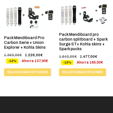
la
la
964,00€.
867,00€.
Este
Este
página
página
producto
producto
de
de
tiene
tiene
producto
producto
múltiples
múltiples
variantes.
variantes.
Pack Mendiboard pro
Pack Mendiboard Pro
carbon splitboard + Spark
Las
Las
Carbon Serie + Union
Surge ST+ Kohla skins +
Explorer + Kohla Skins
opciones
opciones
Spark pucks
se
se
El
El
1.363,00
€
1.226,00
€
El
El
1.642,00
€
1.477,00
€
precio
precio
pueden
pueden
Ahorra
137,00
€
-10%
precio
precio
Ahorra
165,00
€
-10%
original
actual
elegir
elegir
original
actual
era:
es:
SELECCIONAR OPCIONES
SELECCIONAR OPCIONES
era:
es:
en
en
1.363,00€.
1.226,00€.
1.642,00€.
1.477,00
la
la
página
página
de
de
producto
producto