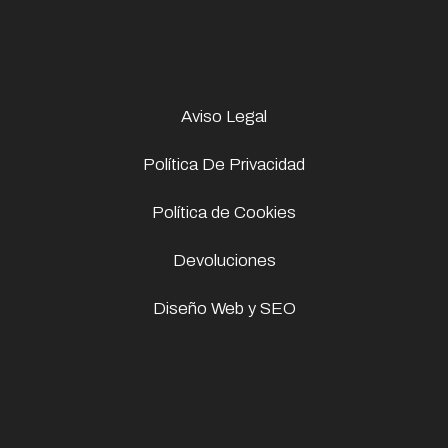
Aviso Legal
Política De Privacidad
Política de Cookies
Devoluciones
Diseño Web y SEO
964,00
€
El
El
867,00
€
precio
precio
-10%
original
actual
Ahorra
era:
es:
97,00
€