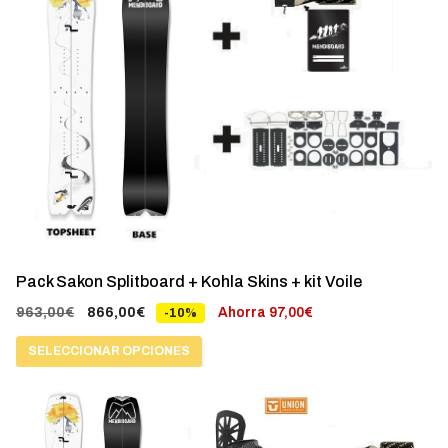
tiene
múltiples
variantes.
Las
opciones
se
pueden
elegir
en
la
Pack Sakon Splitboard + Kohla Skins + kit Voile
página
El
El
963,00
€
866,00
€
Ahorra
97,00
€
-10%
de
precio
precio
producto
SELECCIONAR OPCIONES
original
actual
era:
es:
Este
963,00€.
866,00€.
producto