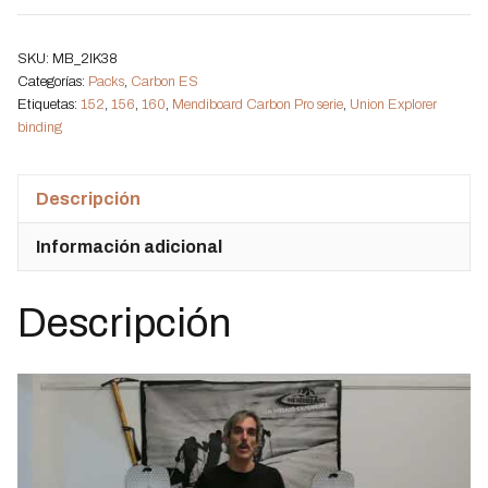
Pro
Carbon
SKU:
MB_2IK38
Serie
Categorías:
Packs
,
Carbon ES
Etiquetas:
152
,
156
,
160
,
Mendiboard Carbon Pro serie
,
Union Explorer
+
binding
Kohla
Skins
Descripción
cantidad
Información adicional
Descripción