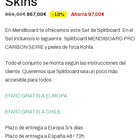
Skins
El
El
964,00
€
867,00
€
Ahorra
97,00
€
-10%
precio
precio
En Mendiboard te ofrecemos este Set de Splitboard. En el
original
actual
Set incluimos lo siguiente: Splitboard MENDIBOARD PRO
era:
es:
CARBON SERIE y pieles de foca Kohla.
964,00€.
867,00€.
Todo el conjunto se monta según las instrucciones del
cliente. Queremos que Splitboard sea un poco más
accesible para todos.
ENVÍO GRATIS A EUROPA
ENVÍO GRATIS A CHILE
Plazo de entrega a Europa 3/4 días.
Plazo de entrega a España 48 / 72h.