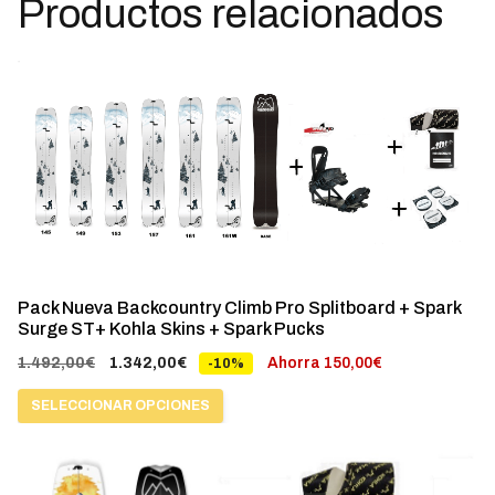
Productos relacionados
Este
producto
tiene
múltiples
variantes.
Las
opciones
se
Pack Nueva Backcountry Climb Pro Splitboard + Spark
pueden
Surge ST+ Kohla Skins + Spark Pucks
elegir
El
El
1.492,00
€
1.342,00
€
Ahorra
150,00
€
-10%
en
precio
precio
la
SELECCIONAR OPCIONES
original
actual
página
era:
es:
Este
de
1.492,00€.
1.342,00€.
producto
producto